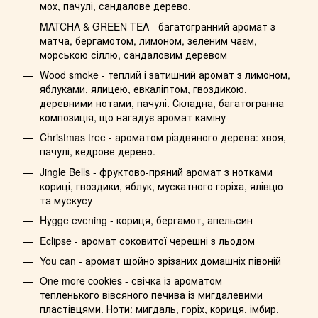
мох, пачулі, сандалове дерево.
MATCHA & GREEN TEA - багатогранний аромат з
матча, бергамотом, лимоном, зеленим чаєм,
морською сіллю, сандаловим деревом
Wood smoke - теплий і затишний аромат з лимоном,
яблуками, ялицею, евкаліптом, гвоздикою,
деревними нотами, пачулі. Складна, багатогранна
композиція, що нагадує аромат каміну
Christmas tree - ароматом різдвяного дерева: хвоя,
пачулі, кедрове дерево.
Jingle Bells - фруктово-пряний аромат з нотками
кориці, гвоздики, яблук, мускатного горіха, ялівцю
та мускусу
Hygge evening - кориця, бергамот, апельсин
Eclipse - аромат соковитої черешні з льодом
You can - аромат щойно зрізаних домашніх півоній
One more cookies - свічка із ароматом
тепленького вівсяного печива із мигдалевими
пластівцями. Ноти: мигдаль, горіх, кориця, імбир,