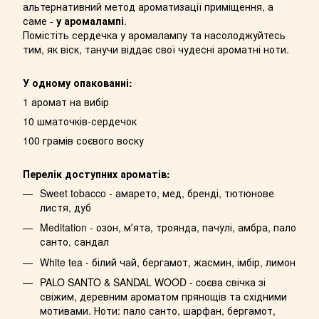
альтернативний метод ароматизації приміщення, а
саме -
у аромалампі
.
Помістіть сердечка у аромалампу та насолоджуйтесь
тим, як віск, танучи віддає свої чудесні ароматні ноти.
У одному опакованні:
1 аромат на вибір
10 шматочків-сердечок
100 грамів соєвого воску
Перелік доступних ароматів:
Sweet tobacco - амарето, мед, бренді, тютюнове
листя, дуб
Meditation - озон, мʼята, троянда, пачулі, амбра, пало
санто, сандал
White tea - білий чай, бергамот, жасмин, імбір, лимон
PALO SANTO & SANDAL WOOD - cоєва свічка зі
свіжим, деревним ароматом прянощів та східними
мотивами. Ноти: пало санто, шарфан, бергамот,