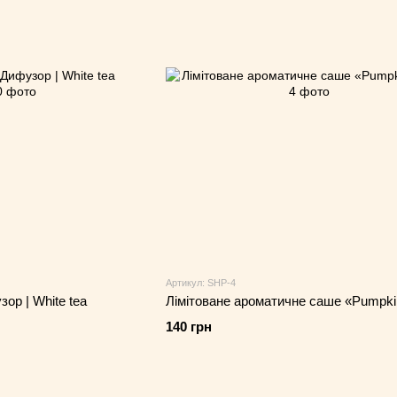
Артикул: SHP-4
ор | White tea
Лімітоване ароматичне саше «Pumpki
140 грн