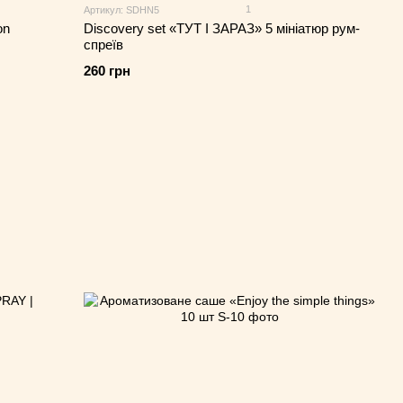
1
Артикул: SDHN5
on
Discovery set «ТУТ І ЗАРАЗ» 5 мініатюр рум-
спреїв
260 грн