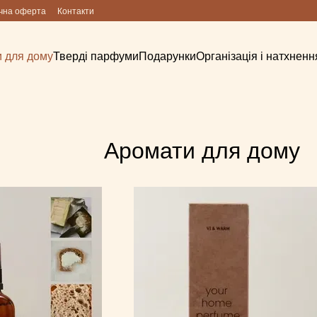
чна оферта
Контакти
 для дому
Тверді парфуми
Подарунки
Організація і натхненн
Аромати для дому