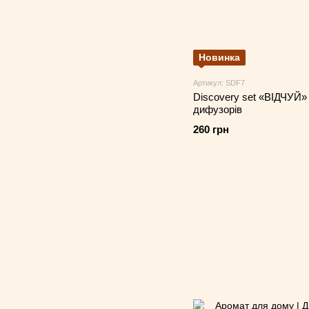
Новинка
Артикул: SDF7
Discovery set «ВІДЧУЙ» 
дифузорів
260 грн