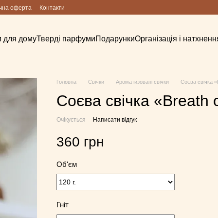
чна оферта
Контакти
 для дому
Тверді парфуми
Подарунки
Організація і натхненн
Головна
Cвічки
Ароматизовані свічки
Соєва свічка «B
Соєва свічка «Breath o
Очікується
Написати відгук
360 грн
Об'єм
Гніт