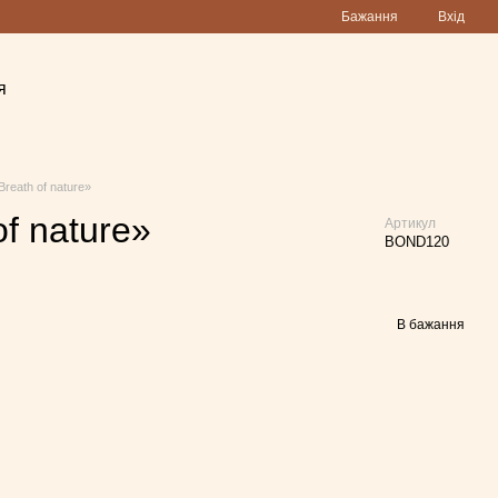
Бажання
Вхід
я
reath of nature»
f nature»
Артикул
BOND120
В бажання