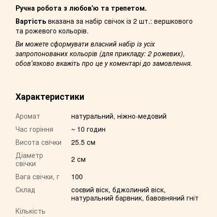
Ручна робота з любов'ю та трепетом.
Вартість
вказана за набір свічок із 2 шт.: вершкового
та рожевого кольорів.
Ви можете сформувати власний набір із усіх
запропонованих кольорів (для прикладу: 2 рожевих),
обовʼязково вкажіть про це у коментарі до замовлення.
Характеристики
Аромат
натуральний, ніжно-медовий
Час горіння
~ 10 годин
Висота свічки
25.5 см
Діаметр
2 см
свічки
Вага свічки, г
100
Склад
соєвий віск, бджолиний віск,
натуральний барвник, бавовняний гніт
Кількість