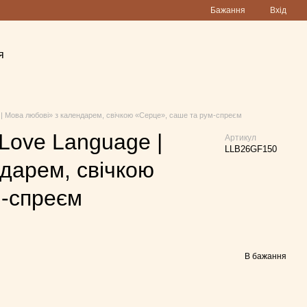
Бажання
Вхід
я
| Мова любові» з календарем, свічкою «Серце», саше та рум-спреєм
Love Language |
Артикул
LLB26GF150
дарем, свічкою
м-спреєм
В бажання