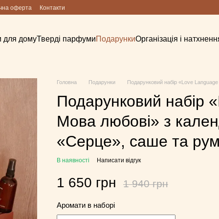
чна оферта
Контакти
 для дому
Тверді парфуми
Подарунки
Організація і натхненн
Головна
Подарунки
Подарунковий набір «Love Language 
Подарунковий набір «
Мова любові» з кален
«Серце», саше та ру
В наявності
Написати відгук
1 650 грн
1 940 грн
Аромати в наборі