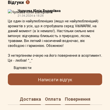
Відгуки
1
Чулкова Юлія Валеріївна
21.04.2024 в 18:26
Це один із найулюбленіших (якщо не найулюбленіший)
ароматів з усіх, що я спробувала серед Vi&WARM, на
даний момент (а їх немало!). Настільки сильно мені
імпонує: відчуваєш близькість з природою, лісом,
травами. Він легкий і насичений водночас, віє
свободою і гармонією. Обожнюю!
З нетерпінням очікую на його повернення в асортимент.
Це - любов! *_*
Відповісти
Написати відгук
Доставка
Оплата
Повернення