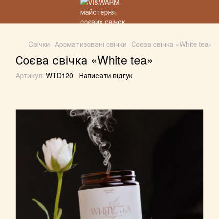
Cвічки
Ароматизовані свічки
Соєва свічка «White tea»
Соєва свічка «White tea»
Артикул:
WTD120
Написати відгук